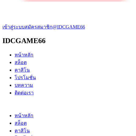
เข้าสู่ระบบ
สมัครสมาชิก
@IDCGAME66
IDCGAME66
หน้าหลัก
สล็อต
คาสิโน
โปรโมชั่น
บทความ
ติดต่อเรา
หน้าหลัก
สล็อต
คาสิโน