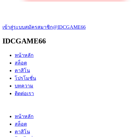
เข้าสู่ระบบ
สมัครสมาชิก
@IDCGAME66
IDCGAME66
หน้าหลัก
สล็อต
คาสิโน
โปรโมชั่น
บทความ
ติดต่อเรา
หน้าหลัก
สล็อต
คาสิโน