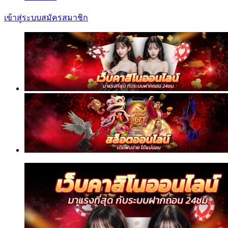
เข้าสู่ระบบ
สมัครสมาชิก