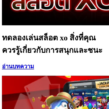
ทดลองเล่นสล็อต xo สิ่งที่คุณ
ควรรู้เกี่ยวกับการสนุกและชนะ
อ่านบทความ