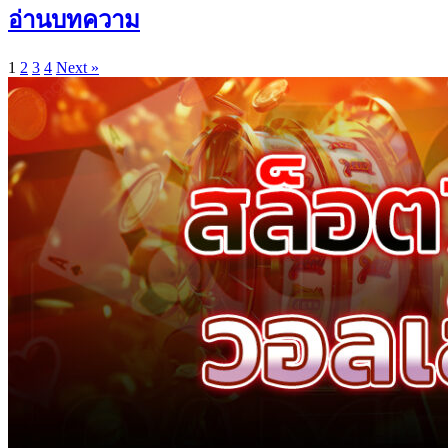
อ่านบทความ
1
2
3
4
Next »