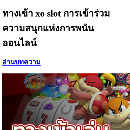
ทางเข้า xo slot การเข้าร่วม
ความสนุกแห่งการพนัน
ออนไลน์
อ่านบทความ