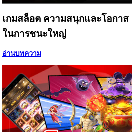
เกมสล็อต ความสนุกและโอกาส
ในการชนะใหญ่
อ่านบทความ