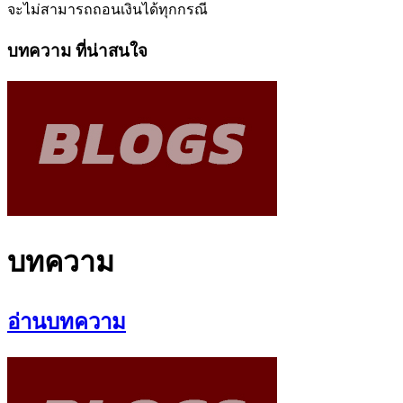
จะไม่สามารถถอนเงินได้ทุกกรณี
บทความ ที่น่าสนใจ
บทความ
อ่านบทความ