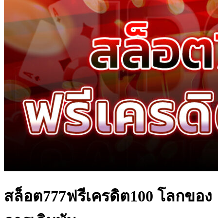
สล็อต777ฟรีเครดิต100 โลกของ