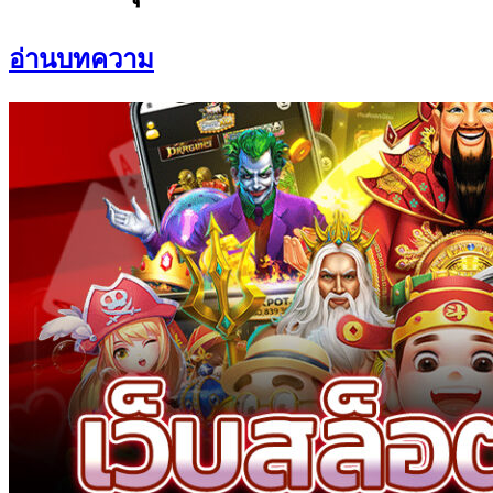
อ่านบทความ