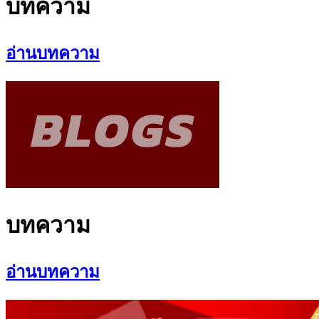
บทความ
อ่านบทความ
บทความ
อ่านบทความ