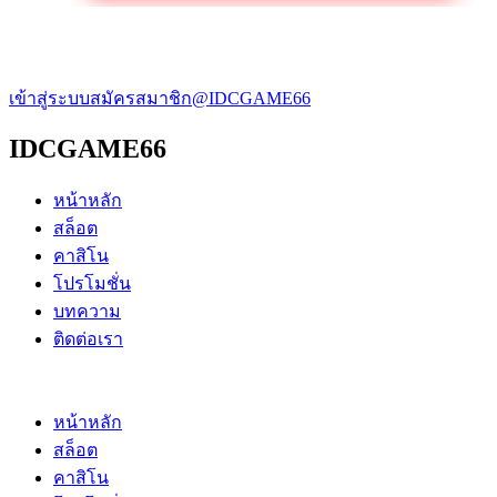
เข้าสู่ระบบ
สมัครสมาชิก
@IDCGAME66
IDCGAME66
หน้าหลัก
สล็อต
คาสิโน
โปรโมชั่น
บทความ
ติดต่อเรา
หน้าหลัก
สล็อต
คาสิโน