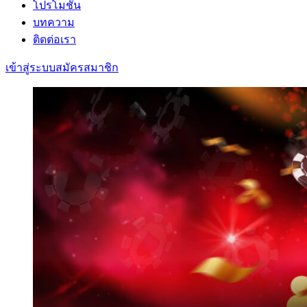
โปรโมชั่น
บทความ
ติดต่อเรา
เข้าสู่ระบบ
สมัครสมาชิก