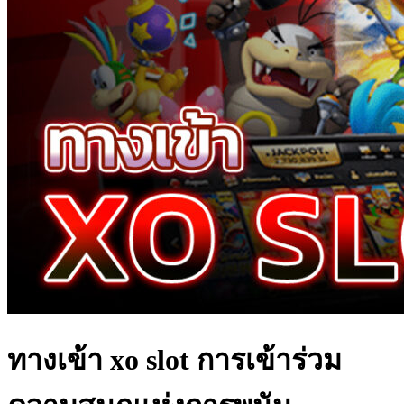
ทางเข้า xo slot การเข้าร่วม