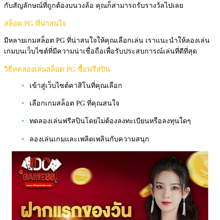
กับสัญลักษณ์ที่ถูกต้องบนวงล้อ คุณก็สามารถรับรางวัลไปเลย
สล็อต PG ที่น่าสนใจ
มีหลายเกมสล็อต PG ที่น่าสนใจให้คุณเลือกเล่น เราแนะนำให้ลองเล่น
เกมบนเว็บไซต์ที่มีความน่าเชื่อถือเพื่อรับประสบการณ์เล่นที่ดีที่สุด
วิธีทดลองเล่นสล็อต PG ซื้อฟรีสปิน
เข้าสู่เว็บไซต์คาสิโนที่คุณเลือก
เลือกเกมสล็อต PG ที่คุณสนใจ
ทดลองเล่นฟรีสปินโดยไม่ต้องลงทะเบียนหรือลงทุนใดๆ
ลองเล่นเกมและเพลิดเพลินกับความสนุก