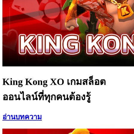
King Kong XO เกมสล็อต
ออนไลน์ที่ทุกคนต้องรู้
อ่านบทความ