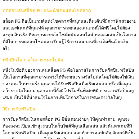
ทดลองเล่นสล็อต PG แนะนำเกมแห่งโชคลาภ
สล็อต PG ถือเป็นเกมส์แห่งโชคลาภที่สนุกและตื่นเต้นที่มีกราฟิกสวยงาม
และเอฟเฟกต์ที่สุดเท่ห์ คุณสามารถทดลองเล่นเกมนี้ได้ฟรีโดยไม่ต้อง
ลงทุนเงินจริง ที่หลากหลายเว็บไซต์พนันออนไลน์ ทดลองเล่นเป็นโอกาส
ที่ดีในการทดสอบโชคและเรียนรู้วิธีการเล่นก่อนที่จะเดิมพันด้วยเงิน
จริง.
ฟรีสปินโอกาสในการชนะโบนัส
หนึ่งในข้อดีของการเล่นสล็อต PG คือโอกาสในการรับฟรีสปิน ฟรีสปิน
เป็นโอกาสที่คุณสามารถหวังได้ที่จะชนะรางวัลโบนัสโดยไม่ต้องใช้เงิน
ของคุณ ในบางครั้ง คุณอาจได้รับฟรีสปินเมื่อเริ่มเล่นเกมหรือเมื่อคุณ
คว้ารางวัลในเกม นอกจากนี้ยังมีโปรโมชั่นพิเศษที่มีการแจกฟรีสปินอยู่
เสมอ เป็นวิธีที่น่าสนใจในการเพิ่มโอกาสในการชนะรางวัลใหญ่.
วิธีการรับฟรีสปิน
การรับฟรีสปินในเกมสล็อต PG มีขั้นตอนง่ายๆ ให้คุณทำตาม. คุณจะ
ต้องลงทะเบียนเข้าสู่ระบบในเว็บไซต์ที่คุณเลือกเล่น แล้วค้นหาเกมที่มี
โอกาสรับฟรีสปิน. เมื่อคุณเริ่มเล่นเกมและทำการสแปกสัญลักษณ์ที่เป็น