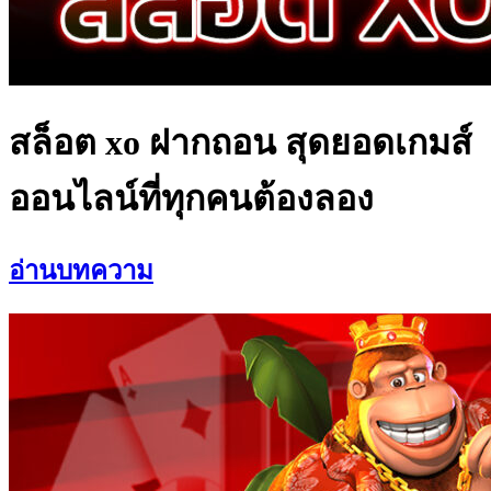
สล็อต xo ฝากถอน สุดยอดเกมส์
ออนไลน์ที่ทุกคนต้องลอง
อ่านบทความ