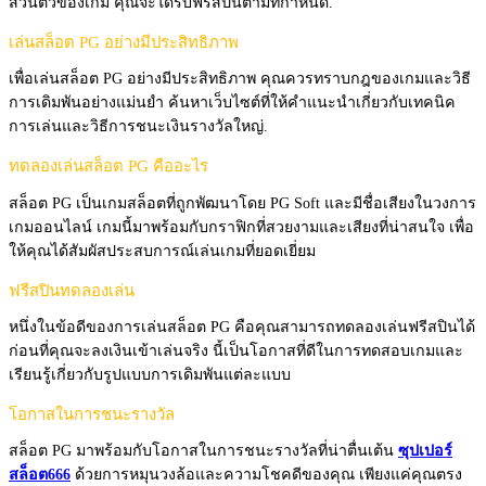
ส่วนตัวของเกม คุณจะได้รับฟรีสปินตามที่กำหนด.
เล่นสล็อต PG อย่างมีประสิทธิภาพ
เพื่อเล่นสล็อต PG อย่างมีประสิทธิภาพ คุณควรทราบกฎของเกมและวิธี
การเดิมพันอย่างแม่นยำ ค้นหาเว็บไซต์ที่ให้คำแนะนำเกี่ยวกับเทคนิค
การเล่นและวิธีการชนะเงินรางวัลใหญ่.
ทดลองเล่นสล็อต PG คืออะไร
สล็อต PG เป็นเกมสล็อตที่ถูกพัฒนาโดย PG Soft และมีชื่อเสียงในวงการ
เกมออนไลน์ เกมนี้มาพร้อมกับกราฟิกที่สวยงามและเสียงที่น่าสนใจ เพื่อ
ให้คุณได้สัมผัสประสบการณ์เล่นเกมที่ยอดเยี่ยม
ฟรีสปินทดลองเล่น
หนึ่งในข้อดีของการเล่นสล็อต PG คือคุณสามารถทดลองเล่นฟรีสปินได้
ก่อนที่คุณจะลงเงินเข้าเล่นจริง นี้เป็นโอกาสที่ดีในการทดสอบเกมและ
เรียนรู้เกี่ยวกับรูปแบบการเดิมพันแต่ละแบบ
โอกาสในการชนะรางวัล
สล็อต PG มาพร้อมกับโอกาสในการชนะรางวัลที่น่าตื่นเต้น
ซุปเปอร์
สล็อต666
ด้วยการหมุนวงล้อและความโชคดีของคุณ เพียงแค่คุณตรง