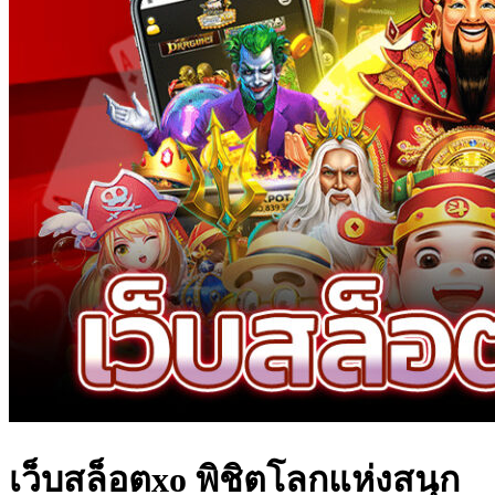
เว็บสล็อตxo พิชิตโลกแห่งสนุก