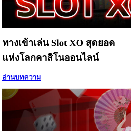
ทางเข้าเล่น Slot XO สุดยอด
แห่งโลกคาสิโนออนไลน์
อ่านบทความ