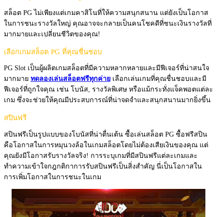
สล็อต PG ไม่เพียงแต่เกมคาสิโนที่ให้ความสนุกสนาน แต่ยังเป็นโอกาส
ในการชนะรางวัลใหญ่ คุณอาจจะกลายเป็นคนโชคดีที่ชนะเงินรางวัลที่
มากมายและเปลี่ยนชีวิตของคุณ!
เลือกเกมสล็อต PG ที่คุณชื่นชอบ
PG Slot เป็นผู้ผลิตเกมสล็อตที่มีความหลากหลายและมีฟีเจอร์ที่น่าสนใจ
มากมาย
ทดลองเล่นสล็อตฟรีทุกค่าย
เลือกเล่นเกมที่คุณชื่นชอบและมี
ฟีเจอร์ที่ถูกใจคุณ เช่น โบนัส, รางวัลพิเศษ หรือแม้กระทั่งแจ็คพอตแต่ละ
เกม ซึ่งจะช่วยให้คุณมีประสบการณ์ที่น่าจดจำและสนุกสนานมากยิ่งขึ้น
สปินฟรี
สปินฟรีเป็นรูปแบบของโบนัสที่น่าตื่นเต้น ซื้อเล่นสล็อต PG ซื้อฟรีสปิน
คือโอกาสในการหมุนวงล้อในเกมสล็อตโดยไม่ต้องเสียเงินของคุณ แต่
คุณยังมีโอกาสรับรางวัลจริง! การระบุเกมที่มีสปินฟรีแต่ละเกมและ
ทำความเข้าใจกฎกติกาการรับสปินฟรีเป็นสิ่งสำคัญ นี่เป็นโอกาสใน
การเพิ่มโอกาสในการชนะในเกม